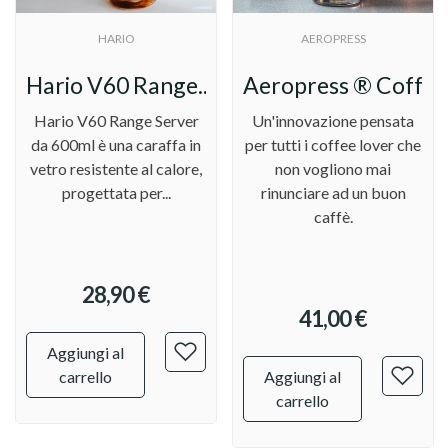
HARIO
AEROPRESS
K4...
Hario V60 Range...
Aeropress ® Coffee.
Hario V60 Range Server
Un'innovazione pensata
da 600ml è una caraffa in
per tutti i coffee lover che
vetro resistente al calore,
non vogliono mai
progettata per...
rinunciare ad un buon
caffè.
28,90 €
41,00 €
Aggiungi al
carrello
Aggiungi al
carrello